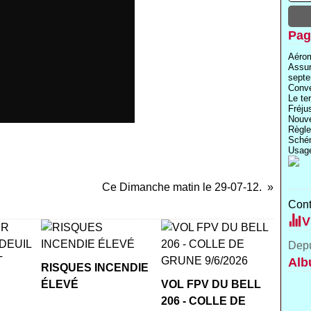
Pag
Aérom
Assu
septe
Conve
Le te
Fréju
Nouve
Règle
Schém
Usage
Ce Dimanche matin le 29-07-12.
Cont
V
Depu
Alb
RISQUES INCENDIE
ÉLEVÉ
VOL FPV DU BELL
R
206 - COLLE DE