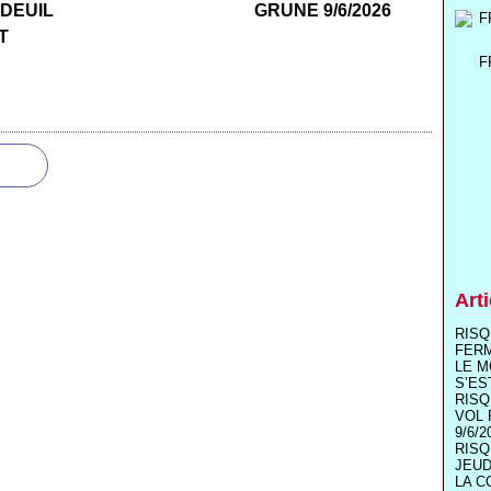
 DEUIL
GRUNE 9/6/2026
T
F
Art
RISQ
FER
LE M
S’ES
RISQ
VOL 
9/6/2
RISQ
JEUD
LA C