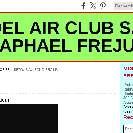
EL AIR CLUB S
APHAEL FREJ
MOD
ORIES
>
RETOUR AU SOL DIFFICILE.
FR
Prati
Rapha
Décla
403 5
ueur
Assoc
Accue
Créer
Rec