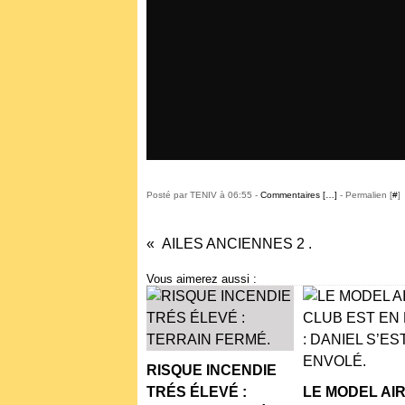
Posté par TENIV à 06:55 -
Commentaires [
…
]
- Permalien [
#
]
AILES ANCIENNES 2 .
Vous aimerez aussi :
RISQUE INCENDIE
TRÉS ÉLEVÉ :
LE MODEL AI