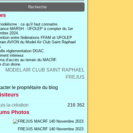
es
odélisme : ce qu’il faut connaitre.
rance MARSH - UFOLEP à compter du 1er
mbre 2024.
ntion entre fédérations FFAM et UFOLEP
rrain AVION du Model Air Club Saint Raphael
s
lle réglementation DGAC.
ment intérieur.
a d’accès au terrain du MACRF.
 d’un drone
acter le propriétaire du blog
isiteurs
is la création
216 362
ums Photos
FREJUS MACRF 140 Novembre 2023.