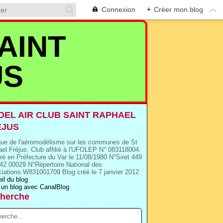
Connexion
+
Créer mon blog
AINT
US
EL AIR CLUB SAINT RAPHAEL
EJUS
que de l'aéromodélisme sur les communes de St
el Fréjus. Club affilié à l'UFOLEP N° 083118004.
ré en Préfecture du Var le 11/08/1980 N°Siret 449
42 00029 N°Répertoire National des
iations:W831001709 Blog créé le 7 janvier 2012
il du blog
 un blog avec CanalBlog
herche