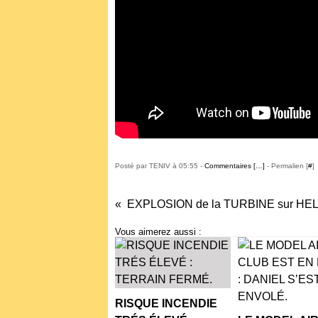
Posté par TENIV à 05:55 -
Commentaires [
…
]
- Permalien [
#
]
Vous aimerez aussi :
RISQUE INCENDIE