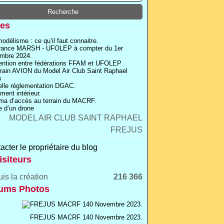
es
odélisme : ce qu’il faut connaitre.
rance MARSH - UFOLEP à compter du 1er
mbre 2024.
ntion entre fédérations FFAM et UFOLEP
rrain AVION du Model Air Club Saint Raphael
s
lle réglementation DGAC.
ment intérieur.
a d’accès au terrain du MACRF.
 d’un drone
acter le propriétaire du blog
isiteurs
is la création
216 366
ums Photos
FREJUS MACRF 140 Novembre 2023.