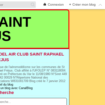
Connexion
+
Créer mon blog
AINT
US
EL AIR CLUB SAINT RAPHAEL
EJUS
que de l'aéromodélisme sur les communes de St
el Fréjus. Club affilié à l'UFOLEP N° 083118004.
ré en Préfecture du Var le 11/08/1980 N°Siret 449
42 00029 N°Répertoire National des
iations:W831001709 Blog créé le 7 janvier 2012
il du blog
 un blog avec CanalBlog
herche