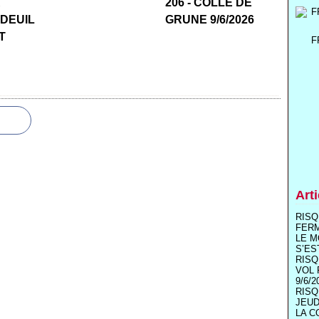
R
206 - COLLE DE
 DEUIL
GRUNE 9/6/2026
T
F
Art
RISQ
FER
LE M
S’ES
RISQ
VOL 
9/6/2
RISQ
JEUD
LA C