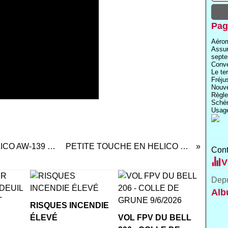
Pag
Aérom
Assu
septe
Conve
Le te
Fréju
Nouve
Règle
Schém
Usage
EXPLOSION de la TURBINE sur HELICO AW-139 RC.
PETITE TOUCHE EN HELICO RC.
Cont
V
Depu
Alb
RISQUES INCENDIE
ÉLEVÉ
VOL FPV DU BELL