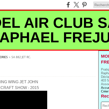
EL AIR CLUB S
APHAEL FREJ
MOD
ORIES
>
SA 882 JET RC.
FR
Prati
Rapha
Décla
403 5
YING WING JET JOHN
Assoc
CRAFT SHOW - 2015
Accue
Créer
Rec