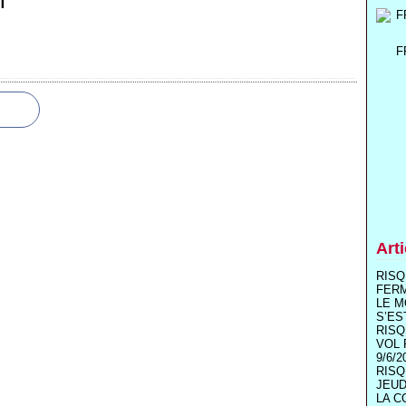
T
F
Art
RISQ
FER
LE M
S’ES
RISQ
VOL 
9/6/2
RISQ
JEUD
LA C