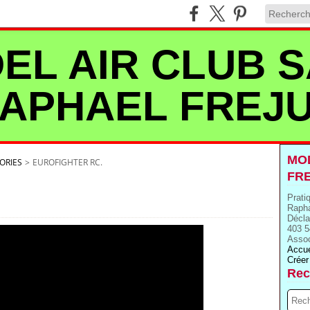
EL AIR CLUB S
APHAEL FREJ
MOD
ORIES
>
EUROFIGHTER RC.
FR
Prati
Rapha
Décla
403 5
Assoc
Accue
Créer
Rec