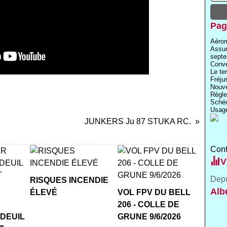
Pag
Aérom
Assu
septe
Conve
Le te
Fréju
Nouve
Règle
Schém
Usage
JUNKERS Ju 87 STUKA RC.
Cont
V
Depu
RISQUES INCENDIE
Alb
ÉLEVÉ
VOL FPV DU BELL
R
206 - COLLE DE
 DEUIL
GRUNE 9/6/2026