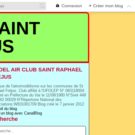
Connexion
+
Créer mon blog
AINT
US
EL AIR CLUB SAINT RAPHAEL
EJUS
que de l'aéromodélisme sur les communes de St
el Fréjus. Club affilié à l'UFOLEP N° 083118004.
ré en Préfecture du Var le 11/08/1980 N°Siret 449
42 00029 N°Répertoire National des
iations:W831001709 Blog créé le 7 janvier 2012
il du blog
 un blog avec CanalBlog
herche