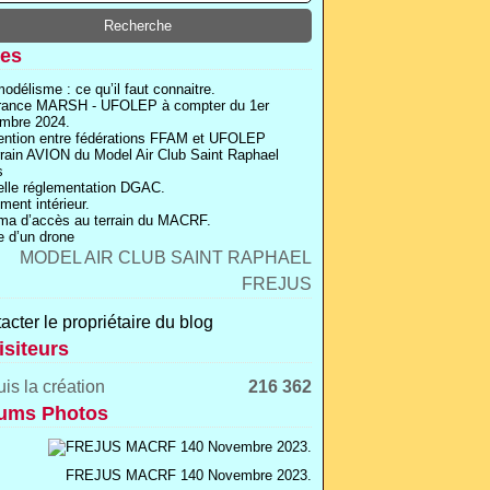
es
odélisme : ce qu’il faut connaitre.
rance MARSH - UFOLEP à compter du 1er
mbre 2024.
ntion entre fédérations FFAM et UFOLEP
rrain AVION du Model Air Club Saint Raphael
s
lle réglementation DGAC.
ment intérieur.
a d’accès au terrain du MACRF.
 d’un drone
acter le propriétaire du blog
isiteurs
is la création
216 362
ums Photos
FREJUS MACRF 140 Novembre 2023.