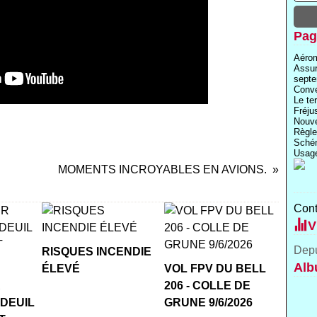
Pag
Aérom
Assu
septe
Conve
Le te
Fréju
Nouve
Règle
Schém
Usage
MOMENTS INCROYABLES EN AVIONS.
Cont
V
Depu
RISQUES INCENDIE
Alb
ÉLEVÉ
VOL FPV DU BELL
R
206 - COLLE DE
 DEUIL
GRUNE 9/6/2026