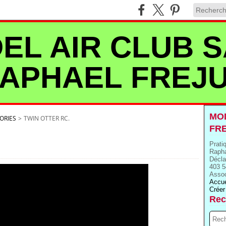
EL AIR CLUB S
APHAEL FREJ
MOD
ORIES
>
TWIN OTTER RC.
FR
Prati
Rapha
Décla
403 5
Assoc
Accue
Créer
Rec