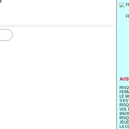
T
F
Art
RISQ
FER
LE M
S’ES
RISQ
VOL 
9/6/2
RISQ
JEUD
LA C