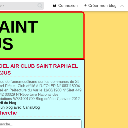
Connexion
+
Créer mon blog
AINT
US
EL AIR CLUB SAINT RAPHAEL
EJUS
que de l'aéromodélisme sur les communes de St
el Fréjus. Club affilié à l'UFOLEP N° 083118004.
ré en Préfecture du Var le 11/08/1980 N°Siret 449
42 00029 N°Répertoire National des
iations:W831001709 Blog créé le 7 janvier 2012
il du blog
 un blog avec CanalBlog
herche