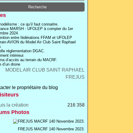
es
odélisme : ce qu’il faut connaitre.
rance MARSH - UFOLEP à compter du 1er
mbre 2024.
ntion entre fédérations FFAM et UFOLEP
rrain AVION du Model Air Club Saint Raphael
s
lle réglementation DGAC.
ment intérieur.
a d’accès au terrain du MACRF.
 d’un drone
acter le propriétaire du blog
isiteurs
is la création
216 358
ums Photos
FREJUS MACRF 140 Novembre 2023.