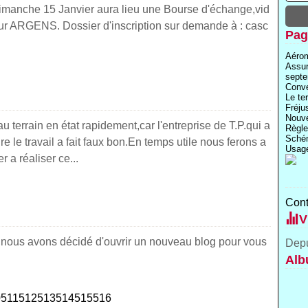
 Dimanche 15 Janvier aura lieu une Bourse d'échange,vid
 sur ARGENS. Dossier d'inscription sur demande à : casc
Pag
Aérom
Assu
septe
Conve
Le te
Fréju
Nouve
 terrain en état rapidement,car l'entreprise de T.P.qui a
Règle
Schém
e le travail a fait faux bon.En temps utile nous ferons a
Usage
 a réaliser ce...
Cont
V
,nous avons décidé d'ouvrir un nouveau blog pour vous
Depu
Alb
500
0
511
512
513
514
515
516