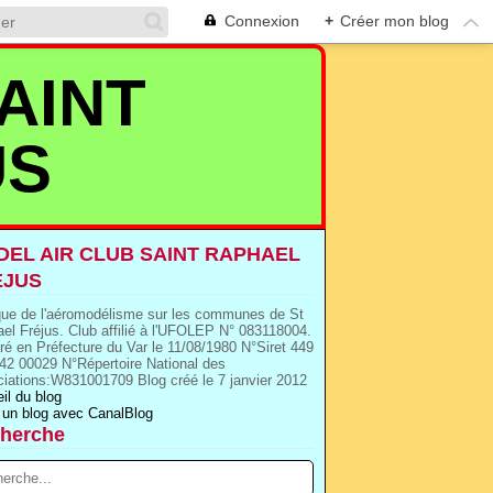
Connexion
+
Créer mon blog
AINT
US
EL AIR CLUB SAINT RAPHAEL
EJUS
que de l'aéromodélisme sur les communes de St
el Fréjus. Club affilié à l'UFOLEP N° 083118004.
ré en Préfecture du Var le 11/08/1980 N°Siret 449
42 00029 N°Répertoire National des
iations:W831001709 Blog créé le 7 janvier 2012
il du blog
 un blog avec CanalBlog
herche