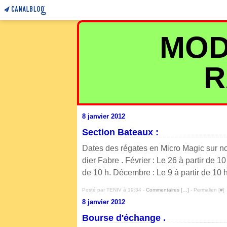
MOD
R
8 janvier 2012
Section Bateaux :
Dates des régates en Micro Magic sur n
dier Fabre . Février : Le 26 à partir de 10
de 10 h. Décembre : Le 9 à partir de 10 h
Posté par TENIV à 19:34 -
Commentaires [
…
]
- Permalien [
#
]
8 janvier 2012
Bourse d'échange .