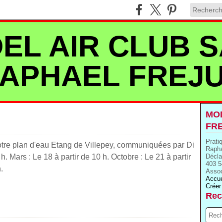
EL AIR CLUB S
APHAEL FREJ
MOD
FR
Prati
otre plan d'eau Etang de Villepey, communiquées par Di
Rapha
 h. Mars : Le 18 à partir de 10 h. Octobre : Le 21 à partir
Décla
403 5
.
Assoc
Accue
Créer
Rec