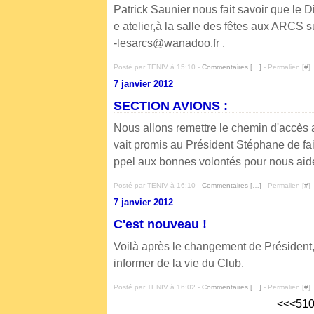
Patrick Saunier nous fait savoir que le
e atelier,à la salle des fêtes aux ARCS
-lesarcs@wanadoo.fr .
Posté par TENIV à 15:10 -
Commentaires [
…
]
- Permalien [
#
]
7 janvier 2012
SECTION AVIONS :
Nous allons remettre le chemin d'accès au
vait promis au Président Stéphane de fair
ppel aux bonnes volontés pour nous aider
Posté par TENIV à 16:10 -
Commentaires [
…
]
- Permalien [
#
]
7 janvier 2012
C'est nouveau !
Voilà après le changement de Président
informer de la vie du Club.
Posté par TENIV à 16:02 -
Commentaires [
…
]
- Permalien [
#
]
<<
<
51