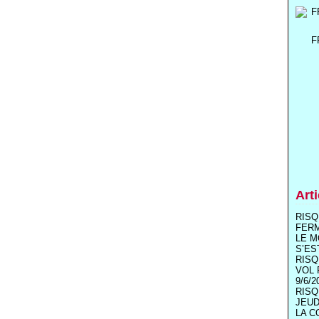
F
Art
RISQ
FER
LE M
S’ES
RISQ
VOL 
9/6/2
RISQ
JEUD
LA C