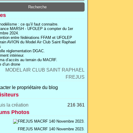
es
odélisme : ce qu’il faut connaitre.
rance MARSH - UFOLEP à compter du 1er
mbre 2024.
ntion entre fédérations FFAM et UFOLEP
rrain AVION du Model Air Club Saint Raphael
s
lle réglementation DGAC.
ment intérieur.
a d’accès au terrain du MACRF.
 d’un drone
acter le propriétaire du blog
isiteurs
is la création
216 361
ums Photos
FREJUS MACRF 140 Novembre 2023.