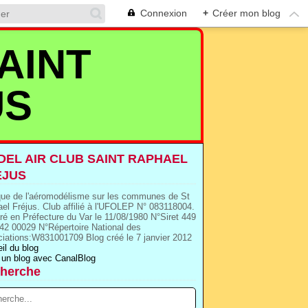
Connexion
+
Créer mon blog
AINT
US
EL AIR CLUB SAINT RAPHAEL
EJUS
que de l'aéromodélisme sur les communes de St
el Fréjus. Club affilié à l'UFOLEP N° 083118004.
ré en Préfecture du Var le 11/08/1980 N°Siret 449
42 00029 N°Répertoire National des
iations:W831001709 Blog créé le 7 janvier 2012
il du blog
 un blog avec CanalBlog
herche