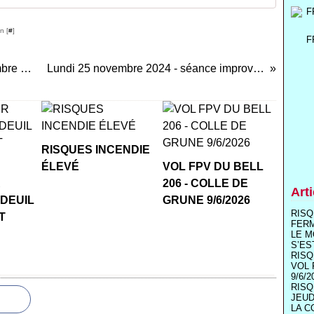
n [
#
]
F
Week-ends de vol des 23 et 24 novembre 2024.
Lundi 25 novembre 2024 - séance improvisée.
RISQUES INCENDIE
ÉLEVÉ
VOL FPV DU BELL
R
206 - COLLE DE
Art
 DEUIL
GRUNE 9/6/2026
RISQ
T
FER
LE M
S’ES
RISQ
VOL 
9/6/2
RISQ
JEUD
LA C