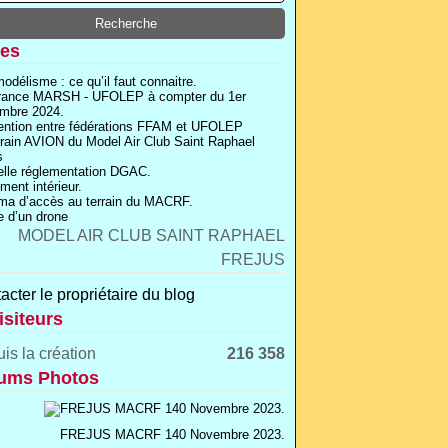
es
odélisme : ce qu’il faut connaitre.
rance MARSH - UFOLEP à compter du 1er
mbre 2024.
ntion entre fédérations FFAM et UFOLEP
rrain AVION du Model Air Club Saint Raphael
s
lle réglementation DGAC.
ment intérieur.
a d’accès au terrain du MACRF.
 d’un drone
acter le propriétaire du blog
isiteurs
is la création
216 358
lightweight XL RC Douglas C-47 electrical Model | 
ums Photos
FREJUS MACRF 140 Novembre 2023.