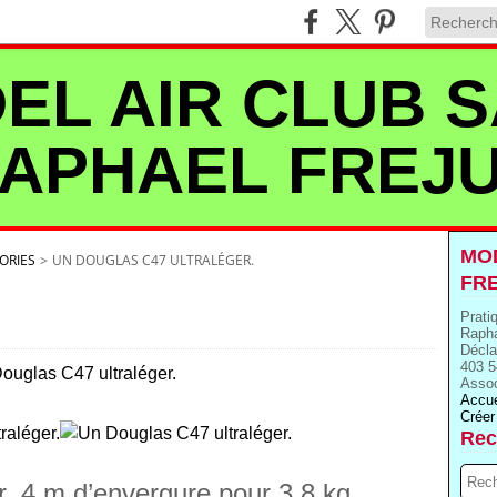
EL AIR CLUB S
APHAEL FREJ
MOD
ORIES
>
UN DOUGLAS C47 ULTRALÉGER.
FR
Prati
Rapha
Décla
403 5
Assoc
Accue
Créer
Rec
r, 4 m d’envergure pour 3,8 kg.