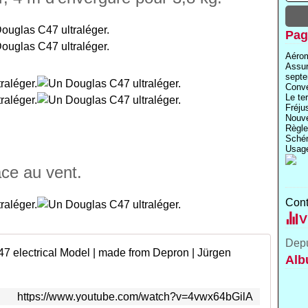
Pag
Aérom
Assu
septe
Conve
Le te
Fréju
Nouve
Règle
Schém
Usage
ace au vent.
Cont
V
Depu
Ultra 
Alb
https://www.youtube.com/watch?v=4vwx64bGilA