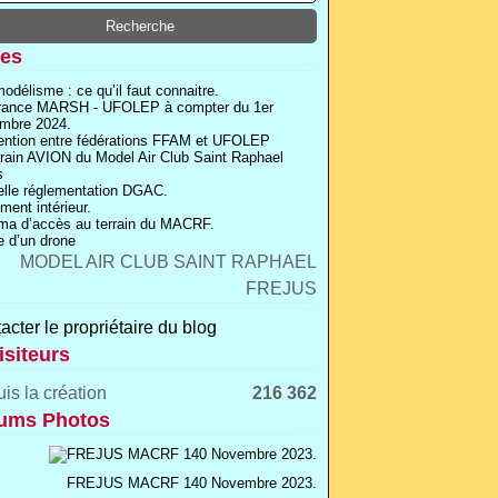
es
odélisme : ce qu’il faut connaitre.
rance MARSH - UFOLEP à compter du 1er
mbre 2024.
ntion entre fédérations FFAM et UFOLEP
rrain AVION du Model Air Club Saint Raphael
s
lle réglementation DGAC.
ment intérieur.
a d’accès au terrain du MACRF.
 d’un drone
acter le propriétaire du blog
isiteurs
is la création
216 362
ums Photos
FREJUS MACRF 140 Novembre 2023.