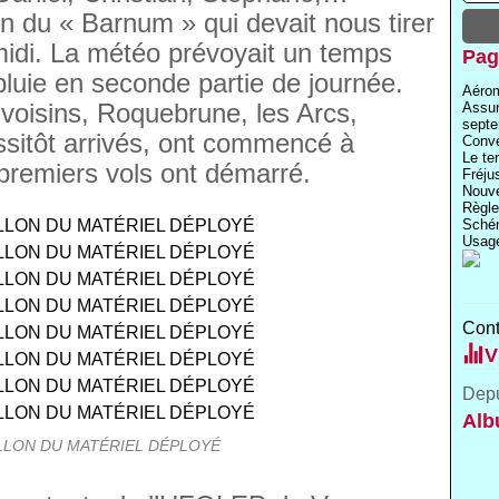
ion du « Barnum » qui devait nous tirer
 midi. La météo prévoyait un temps
Pag
pluie en seconde partie de journée.
Aérom
 voisins, Roquebrune, les Arcs,
Assu
septe
ssitôt arrivés, ont commencé à
Conve
Le te
 premiers vols ont démarré.
Fréju
Nouve
Règle
Schém
Usage
Cont
V
Depu
Alb
LLON DU MATÉRIEL DÉPLOYÉ