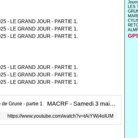
Journ
LES 
GRUN
MARD
CYL
RETO
ALMR
GPS
MACRF - Samedi 3 mai 2025 - colle de Grune - partie 1
https://www.youtube.com/watch?v=tAiYWj4oIUM