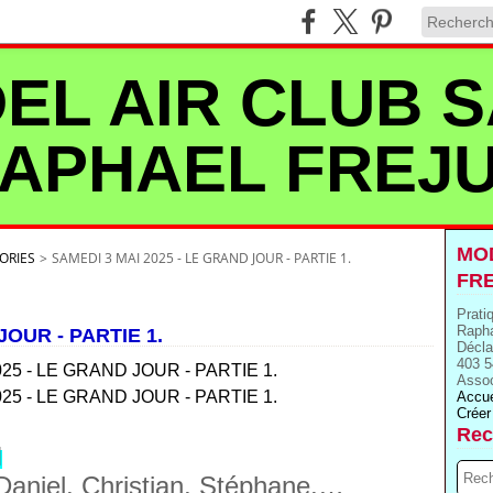
EL AIR CLUB S
APHAEL FREJ
MOD
ORIES
>
SAMEDI 3 MAI 2025 - LE GRAND JOUR - PARTIE 1.
FR
Prati
Rapha
JOUR - PARTIE 1.
Décla
403 5
Assoc
Accue
Créer
Rec
H
Daniel, Christian, Stéphane,…