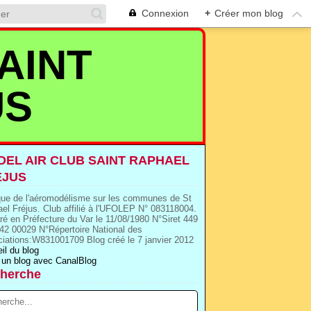
Connexion
+
Créer mon blog
AINT
US
EL AIR CLUB SAINT RAPHAEL
EJUS
que de l'aéromodélisme sur les communes de St
el Fréjus. Club affilié à l'UFOLEP N° 083118004.
ré en Préfecture du Var le 11/08/1980 N°Siret 449
42 00029 N°Répertoire National des
iations:W831001709 Blog créé le 7 janvier 2012
il du blog
 un blog avec CanalBlog
herche