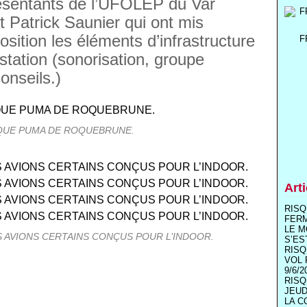
ésentants de l’UFOLEP du Var
t Patrick Saunier qui ont mis
sition les éléments d’infrastructure
F
station (sonorisation, groupe
onseils.)
QUE PUMA DE ROQUEBRUNE.
Art
RISQ
FER
LE M
S AVIONS CERTAINS CONÇUS POUR L’INDOOR.
S’ES
RISQ
VOL 
9/6/2
RISQ
JEUD
LA C