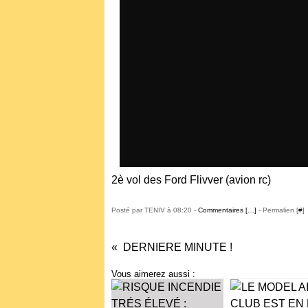
2è vol des Ford Flivver (avion rc)
Posté par TENIV à 08:20 -
Commentaires [
…
]
- Permalien [
#
]
DERNIERE MINUTE !
Vous aimerez aussi :