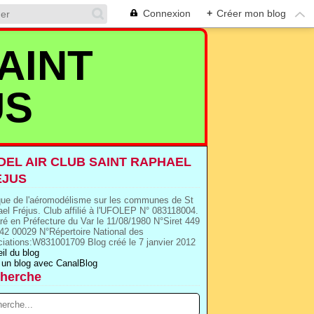
Connexion
+
Créer mon blog
AINT
US
EL AIR CLUB SAINT RAPHAEL
EJUS
que de l'aéromodélisme sur les communes de St
el Fréjus. Club affilié à l'UFOLEP N° 083118004.
ré en Préfecture du Var le 11/08/1980 N°Siret 449
42 00029 N°Répertoire National des
iations:W831001709 Blog créé le 7 janvier 2012
il du blog
 un blog avec CanalBlog
herche