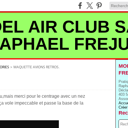
EL AIR CLUB S
APHAEL FREJ
MOD
ORIES
>
MAQUETTE AVIONS RETROS.
FR
Prati
Rapha
Décla
403 5
u,mais merci pour le centrage avec un nez
Assoc
r ça vole impeccable et passe la base de la
Accue
Créer
Rec