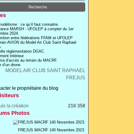
es
odélisme : ce qu’il faut connaitre.
rance MARSH - UFOLEP à compter du 1er
mbre 2024.
ntion entre fédérations FFAM et UFOLEP
rrain AVION du Model Air Club Saint Raphael
s
lle réglementation DGAC.
ment intérieur.
a d’accès au terrain du MACRF.
 d’un drone
acter le propriétaire du blog
isiteurs
is la création
216 358
ums Photos
FREJUS MACRF 140 Novembre 2023.