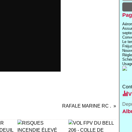
Pag
Aérom
Assu
septe
Conve
Le te
Fréju
Nouve
Règle
Schém
Usage
Cont
V
Depu
RAFALE MARINE RC .
Alb