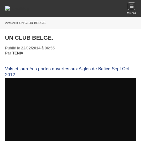
MENU
Accueil
» UN CLUB BELGE.
UN CLUB BELGE.
Publié le 22/02/2014 à 06:55
Par
TENIV
Vols et journées portes ouvertes aux Aigles de Batice Sept Oct
2012