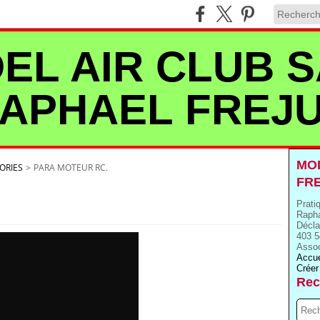
EL AIR CLUB S
APHAEL FREJ
MOD
ORIES
>
PARA MOTEUR RC.
FR
Prati
Rapha
Décla
403 5
Assoc
Accue
Créer
Rec