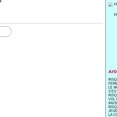
T
F
Art
RISQ
FER
LE M
S’ES
RISQ
VOL 
9/6/2
RISQ
JEUD
LA C