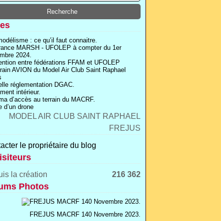
es
odélisme : ce qu’il faut connaitre.
rance MARSH - UFOLEP à compter du 1er
mbre 2024.
ntion entre fédérations FFAM et UFOLEP
rrain AVION du Model Air Club Saint Raphael
s
lle réglementation DGAC.
ment intérieur.
a d’accès au terrain du MACRF.
 d’un drone
acter le propriétaire du blog
isiteurs
is la création
216 362
ums Photos
FREJUS MACRF 140 Novembre 2023.