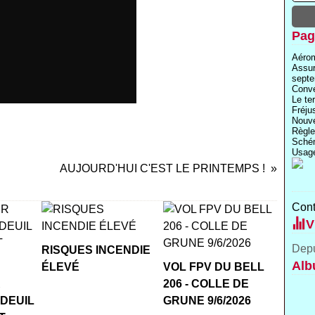
Pag
Aérom
Assu
septe
Conve
Le te
Fréju
Nouve
Règle
Schém
Usage
AUJOURD'HUI C'EST LE PRINTEMPS !
Cont
V
Depu
RISQUES INCENDIE
Alb
ÉLEVÉ
VOL FPV DU BELL
R
206 - COLLE DE
 DEUIL
GRUNE 9/6/2026