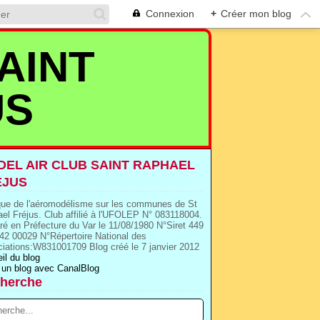
Connexion
+
Créer mon blog
AINT
US
EL AIR CLUB SAINT RAPHAEL
EJUS
que de l'aéromodélisme sur les communes de St
el Fréjus. Club affilié à l'UFOLEP N° 083118004.
ré en Préfecture du Var le 11/08/1980 N°Siret 449
42 00029 N°Répertoire National des
iations:W831001709 Blog créé le 7 janvier 2012
il du blog
 un blog avec CanalBlog
herche