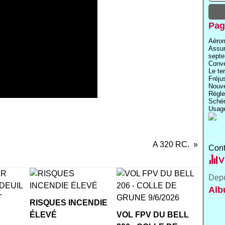
Pag
Aérom
Assu
septe
Conve
Le te
Fréju
Nouve
Règle
Schém
Usage
A 320 RC.
Cont
V
Depu
Alb
RISQUES INCENDIE
ÉLEVÉ
VOL FPV DU BELL