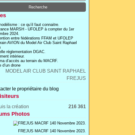
es
odélisme : ce qu’il faut connaitre.
rance MARSH - UFOLEP à compter du 1er
mbre 2024.
ntion entre fédérations FFAM et UFOLEP
rrain AVION du Model Air Club Saint Raphael
s
lle réglementation DGAC.
ment intérieur.
a d’accès au terrain du MACRF.
 d’un drone
acter le propriétaire du blog
isiteurs
is la création
216 361
ums Photos
FREJUS MACRF 140 Novembre 2023.