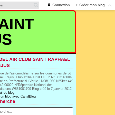
Connexion
+
Créer mon blog
AINT
US
EL AIR CLUB SAINT RAPHAEL
EJUS
que de l'aéromodélisme sur les communes de St
el Fréjus. Club affilié à l'UFOLEP N° 083118004.
ré en Préfecture du Var le 11/08/1980 N°Siret 449
42 00029 N°Répertoire National des
iations:W831001709 Blog créé le 7 janvier 2012
il du blog
 un blog avec CanalBlog
herche