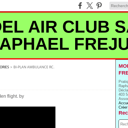
EL AIR CLUB S
APHAEL FREJ
MOD
ORIES
>
BI-PLAN AMBULANCE RC.
FR
Prati
Rapha
Décla
403 5
n flight. by
Assoc
Accue
Créer
Rec