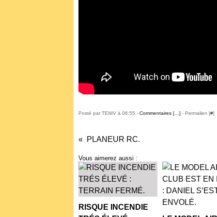
Posté par TENIV à 06:55 -
Commentaires [
…
]
- Permalien [
#
]
PLANEUR RC.
Vous aimerez aussi :
RISQUE INCENDIE