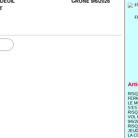
 DEUIL
GRUNE 9/6/2026
T
F
Art
RISQ
FER
LE M
S’ES
RISQ
VOL 
9/6/2
RISQ
JEUD
LA C