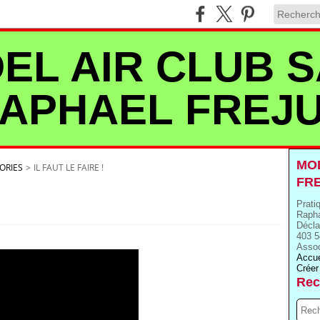
EL AIR CLUB S
APHAEL FREJ
MOD
ORIES
>
IL FAUT LE FAIRE !
FR
Prati
Rapha
Décla
403 5
Assoc
Accue
Créer
Rec