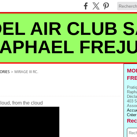
EL AIR CLUB S
APHAEL FREJ
MOD
ORIES
>
MIRAGE III RC.
FR
Prati
Rapha
Décla
403 5
oud, from the cloud
Assoc
Accue
Créer
Rec