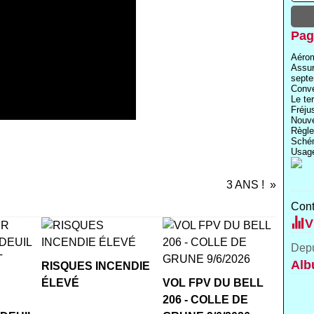
Pag
Aérom
Assu
septe
Conve
Le te
Fréju
Nouve
Règle
Schém
Usage
3 ANS !
Cont
V
Depu
Alb
RISQUES INCENDIE
ÉLEVÉ
VOL FPV DU BELL
R
206 - COLLE DE