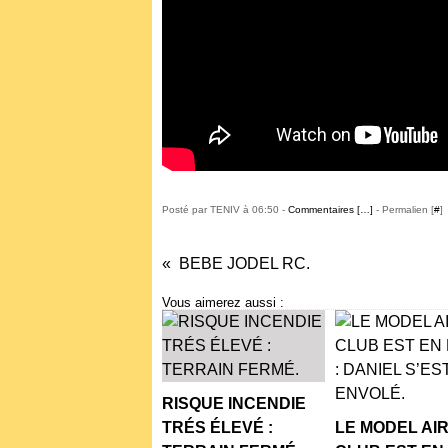
Posté par TENIV à 06:50 -
Commentaires [
…
]
- Permalien [
#
]
BEBE JODEL RC.
Vous aimerez aussi :
RISQUE INCENDIE
TRÉS ÉLEVÉ :
LE MODEL AI