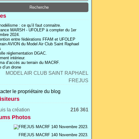
es
odélisme : ce qu’il faut connaitre.
rance MARSH - UFOLEP à compter du 1er
mbre 2024.
ntion entre fédérations FFAM et UFOLEP
rrain AVION du Model Air Club Saint Raphael
s
lle réglementation DGAC.
ment intérieur.
a d’accès au terrain du MACRF.
 d’un drone
acter le propriétaire du blog
isiteurs
is la création
216 361
ums Photos
FREJUS MACRF 140 Novembre 2023.