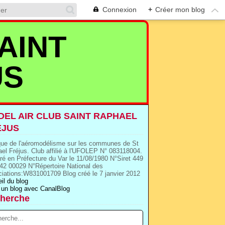
Connexion
+
Créer mon blog
AINT
US
EL AIR CLUB SAINT RAPHAEL
EJUS
que de l'aéromodélisme sur les communes de St
el Fréjus. Club affilié à l'UFOLEP N° 083118004.
ré en Préfecture du Var le 11/08/1980 N°Siret 449
42 00029 N°Répertoire National des
iations:W831001709 Blog créé le 7 janvier 2012
il du blog
 un blog avec CanalBlog
herche