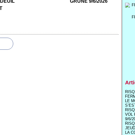
 DEUIL
GRUNE 9/6/2026
T
F
Art
RISQ
FER
LE M
S’ES
RISQ
VOL 
9/6/2
RISQ
JEUD
LA C