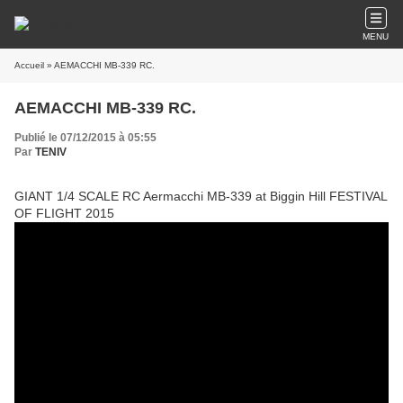
MENU
Accueil
» AEMACCHI MB-339 RC.
AEMACCHI MB-339 RC.
Publié le 07/12/2015 à 05:55
Par
TENIV
GIANT 1/4 SCALE RC Aermacchi MB-339 at Biggin Hill FESTIVAL
OF FLIGHT 2015