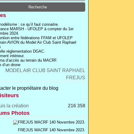
es
odélisme : ce qu’il faut connaitre.
rance MARSH - UFOLEP à compter du 1er
mbre 2024.
ntion entre fédérations FFAM et UFOLEP
rrain AVION du Model Air Club Saint Raphael
s
lle réglementation DGAC.
ment intérieur.
a d’accès au terrain du MACRF.
 d’un drone
acter le propriétaire du blog
isiteurs
is la création
216 358
ums Photos
FREJUS MACRF 140 Novembre 2023.