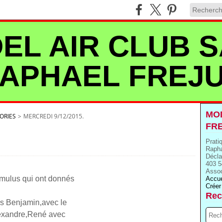
EL AIR CLUB S
APHAEL FREJ
MOD
ORIES
>
MERCREDI 9/12/2015.
FR
Prati
Rapha
Décla
403 5
Assoc
mulus qui ont donnés
Accue
Créer
Rec
ils Benjamin,avec le
lexandre,René avec