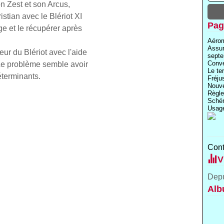
n Zest et son Arcus,
stian avec le Blériot XI
Pag
age et le récupérer après
Aérom
Assu
r du Blériot avec l'aide
septe
Conve
.Le problème semble avoir
Le te
éterminants.
Fréju
Nouve
Règle
Schém
Usage
Cont
V
Depu
Alb