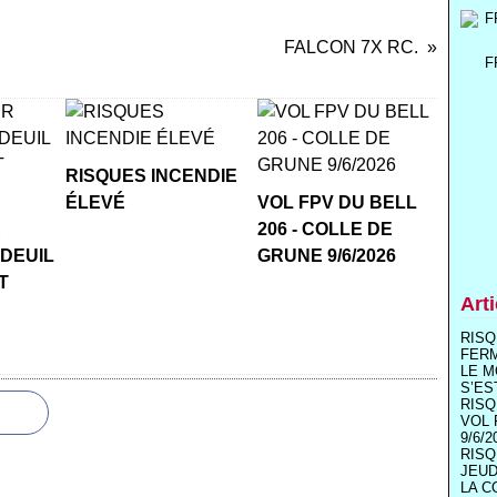
FALCON 7X RC.
F
RISQUES INCENDIE
ÉLEVÉ
VOL FPV DU BELL
R
206 - COLLE DE
 DEUIL
GRUNE 9/6/2026
T
Art
RISQ
FER
LE M
S’ES
RISQ
VOL 
9/6/2
RISQ
JEUD
LA C