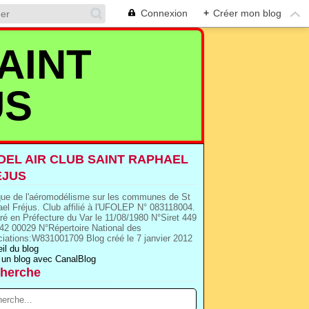
Connexion
+
Créer mon blog
AINT
US
EL AIR CLUB SAINT RAPHAEL
EJUS
que de l'aéromodélisme sur les communes de St
el Fréjus. Club affilié à l'UFOLEP N° 083118004.
ré en Préfecture du Var le 11/08/1980 N°Siret 449
42 00029 N°Répertoire National des
iations:W831001709 Blog créé le 7 janvier 2012
il du blog
 un blog avec CanalBlog
herche