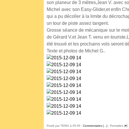
son planeur de 3 mètres,Jean V. avec so
Michel avec son Easy-Glider,et enfin Chri
qui a pu décoller à la limite du décroch
un tour de piste assez tangent.
Grosse séance de mécanique sur le moteu
de Gérard V.et Jean T. venu en touriste
été trouvé et les prochains vols seront d
Texte et photos de Michel G..
Posté par TENIV à 05:55 -
Commentaires [
…
]
- Permalien [
#
]