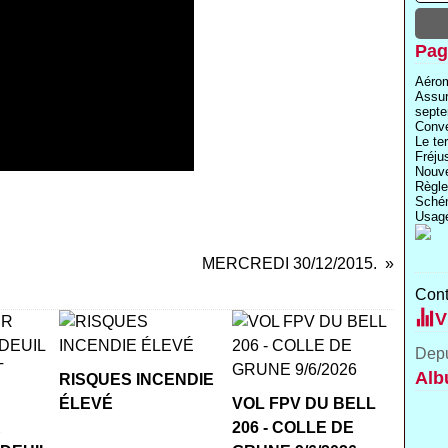
Pag
Aérom
Assu
septe
Conve
Le te
Fréju
Nouve
Règle
Schém
Usage
MERCREDI 30/12/2015.
Cont
V
Depu
Alb
RISQUES INCENDIE
ÉLEVÉ
VOL FPV DU BELL
R
206 - COLLE DE