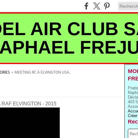
EL AIR CLUB S
APHAEL FREJ
MOD
ORIES
>
MEETING RC À ELVINGTON USA.
FR
Prati
Rapha
Décla
403 5
 RAF ELVINGTON - 2015
Assoc
Accue
Créer
Rec