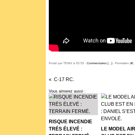
Posté par TENIV à 05:55 -
Commentaires [
…
]
- Permalien [
#
]
C-17 RC.
Vous aimerez aussi :
RISQUE INCENDIE
TRÉS ÉLEVÉ :
LE MODEL AI