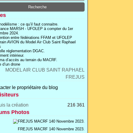
es
odélisme : ce qu’il faut connaitre.
rance MARSH - UFOLEP à compter du 1er
mbre 2024.
ntion entre fédérations FFAM et UFOLEP
rrain AVION du Model Air Club Saint Raphael
s
lle réglementation DGAC.
ment intérieur.
a d’accès au terrain du MACRF.
 d’un drone
acter le propriétaire du blog
isiteurs
is la création
216 361
ums Photos
FREJUS MACRF 140 Novembre 2023.