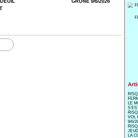
 DEUIL
GRUNE 9/6/2026
T
F
Art
RISQ
FER
LE M
S’ES
RISQ
VOL 
9/6/2
RISQ
JEUD
LA C