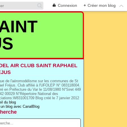
Connexion
+
Créer mon blog
AINT
US
EL AIR CLUB SAINT RAPHAEL
EJUS
que de l'aéromodélisme sur les communes de St
el Fréjus. Club affilié à l'UFOLEP N° 083118004.
ré en Préfecture du Var le 11/08/1980 N°Siret 449
42 00029 N°Répertoire National des
iations:W831001709 Blog créé le 7 janvier 2012
il du blog
 un blog avec CanalBlog
herche