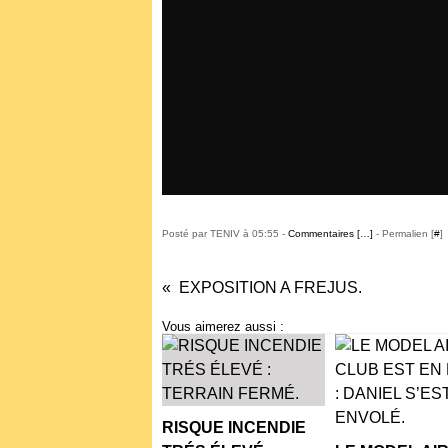
Posté par TENIV à 05:55 -
Commentaires [
…
]
- Permalien [
#
]
EXPOSITION A FREJUS.
Vous aimerez aussi :
RISQUE INCENDIE