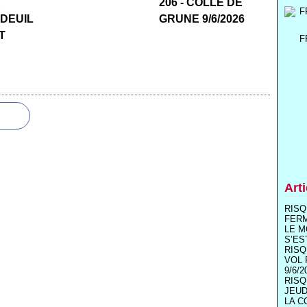
R
206 - COLLE DE
 DEUIL
GRUNE 9/6/2026
T
F
Art
RISQ
FER
LE M
S’ES
RISQ
VOL 
9/6/2
RISQ
JEUD
LA C