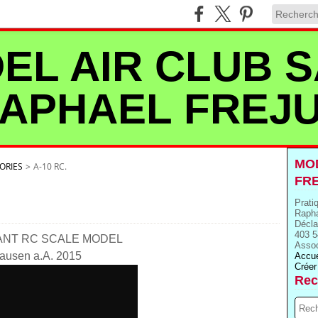
EL AIR CLUB S
APHAEL FREJ
MOD
ORIES
>
A-10 RC.
FR
Prati
Rapha
Décla
403 5
IANT RC SCALE MODEL
Assoc
usen a.A. 2015
Accue
Créer
Rec