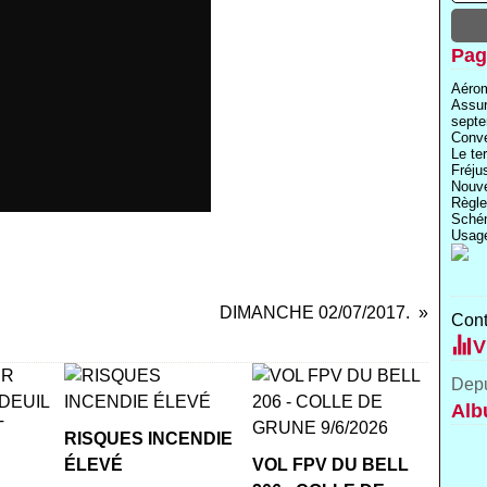
Pag
Aérom
Assu
septe
Conve
Le te
Fréju
Nouve
Règle
Schém
Usage
DIMANCHE 02/07/2017.
Cont
V
Depu
Alb
RISQUES INCENDIE
ÉLEVÉ
VOL FPV DU BELL