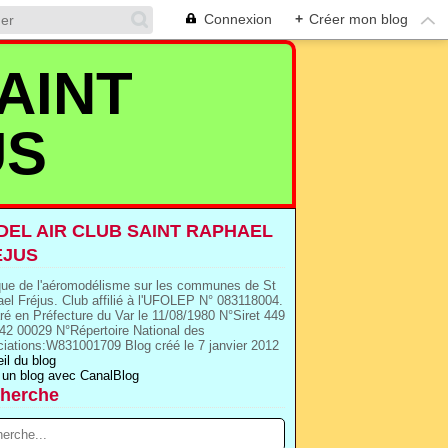
Connexion
+
Créer mon blog
AINT
US
EL AIR CLUB SAINT RAPHAEL
EJUS
que de l'aéromodélisme sur les communes de St
el Fréjus. Club affilié à l'UFOLEP N° 083118004.
ré en Préfecture du Var le 11/08/1980 N°Siret 449
42 00029 N°Répertoire National des
iations:W831001709 Blog créé le 7 janvier 2012
il du blog
 un blog avec CanalBlog
herche