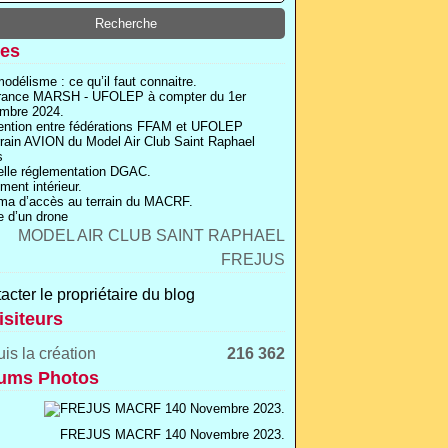
es
odélisme : ce qu’il faut connaitre.
rance MARSH - UFOLEP à compter du 1er
mbre 2024.
ntion entre fédérations FFAM et UFOLEP
rrain AVION du Model Air Club Saint Raphael
s
lle réglementation DGAC.
ment intérieur.
a d’accès au terrain du MACRF.
 d’un drone
acter le propriétaire du blog
isiteurs
is la création
216 362
ums Photos
FREJUS MACRF 140 Novembre 2023.