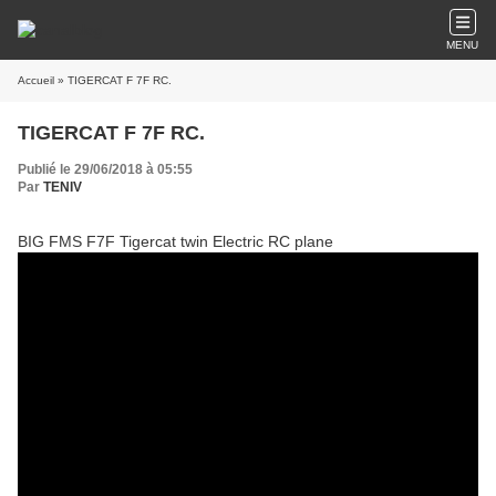
MENU
Accueil
» TIGERCAT F 7F RC.
TIGERCAT F 7F RC.
Publié le 29/06/2018 à 05:55
Par
TENIV
BIG FMS F7F Tigercat twin Electric RC plane