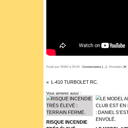
Posté par TENIV à 05:00 -
Commentaires [
…
]
- Permalien [
#
]
L-410 TURBOLET RC.
Vous aimerez aussi :
RISQUE INCENDIE