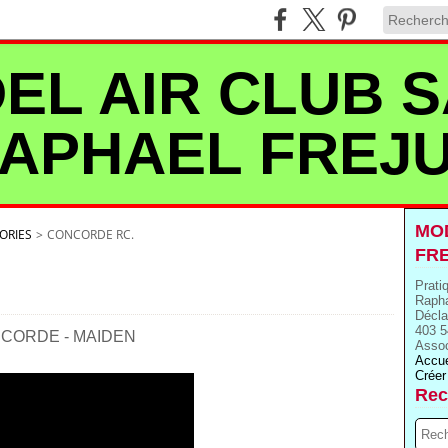
EL AIR CLUB S
APHAEL FREJ
MOD
ORIES
>
CONCORDE RC.
FR
Prati
Rapha
Décla
403 5
NCORDE - MAIDEN
Assoc
Accue
Créer
Rec