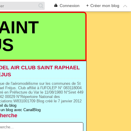
Connexion
+
Créer mon blog
AINT
US
EL AIR CLUB SAINT RAPHAEL
EJUS
que de l'aéromodélisme sur les communes de St
el Fréjus. Club affilié à l'UFOLEP N° 083118004.
ré en Préfecture du Var le 11/08/1980 N°Siret 449
42 00029 N°Répertoire National des
iations:W831001709 Blog créé le 7 janvier 2012
il du blog
 un blog avec CanalBlog
herche