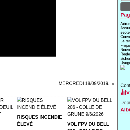
Pag
Aérom
Assu
septe
Conve
Le te
Fréju
Nouve
Règle
Schém
Usage
MERCREDI 18/09/2019.
Cont
V
Depu
Alb
RISQUES INCENDIE
ÉLEVÉ
VOL FPV DU BELL