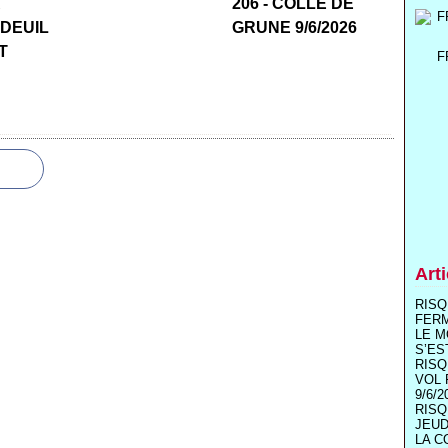
R
206 - COLLE DE
 DEUIL
GRUNE 9/6/2026
T
F
Art
RISQ
FER
LE M
S’ES
RISQ
VOL 
9/6/2
RISQ
JEUD
LA C