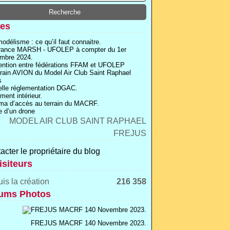
es
odélisme : ce qu’il faut connaitre.
rance MARSH - UFOLEP à compter du 1er
mbre 2024.
ntion entre fédérations FFAM et UFOLEP
rrain AVION du Model Air Club Saint Raphael
s
lle réglementation DGAC.
ment intérieur.
a d’accès au terrain du MACRF.
 d’un drone
acter le propriétaire du blog
isiteurs
is la création
216 358
ums Photos
FREJUS MACRF 140 Novembre 2023.