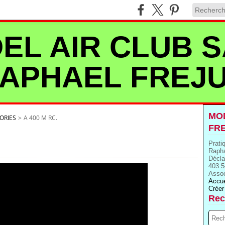
EL AIR CLUB S
APHAEL FREJ
MOD
ORIES
>
A 400 M RC.
FR
Prati
Rapha
Décla
403 5
Assoc
Accue
Créer
Rec