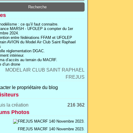
es
odélisme : ce qu’il faut connaitre.
rance MARSH - UFOLEP à compter du 1er
mbre 2024.
ntion entre fédérations FFAM et UFOLEP
rrain AVION du Model Air Club Saint Raphael
s
lle réglementation DGAC.
ment intérieur.
a d’accès au terrain du MACRF.
 d’un drone
acter le propriétaire du blog
isiteurs
is la création
216 362
ums Photos
FREJUS MACRF 140 Novembre 2023.