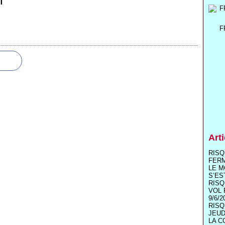
T
F
Art
RISQ
FER
LE M
S’ES
RISQ
VOL 
9/6/2
RISQ
JEUD
LA C