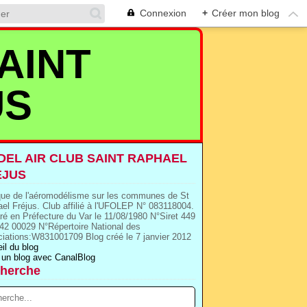
Connexion
+
Créer mon blog
AINT
US
EL AIR CLUB SAINT RAPHAEL
EJUS
que de l'aéromodélisme sur les communes de St
el Fréjus. Club affilié à l'UFOLEP N° 083118004.
ré en Préfecture du Var le 11/08/1980 N°Siret 449
42 00029 N°Répertoire National des
iations:W831001709 Blog créé le 7 janvier 2012
il du blog
 un blog avec CanalBlog
herche