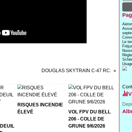
Pag
Aérom
Assu
septe
Conve
Le te
Fréju
Nouve
Règle
Schém
Usage
DOUGLAS SKYTRAIN C-47 RC.
Cont
V
Depu
RISQUES INCENDIE
Alb
ÉLEVÉ
VOL FPV DU BELL
R
206 - COLLE DE
 DEUIL
GRUNE 9/6/2026