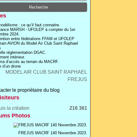
es
odélisme : ce qu’il faut connaitre.
rance MARSH - UFOLEP à compter du 1er
mbre 2024.
ntion entre fédérations FFAM et UFOLEP
rrain AVION du Model Air Club Saint Raphael
s
lle réglementation DGAC.
ment intérieur.
a d’accès au terrain du MACRF.
 d’un drone
acter le propriétaire du blog
isiteurs
is la création
216 361
ums Photos
FREJUS MACRF 140 Novembre 2023.