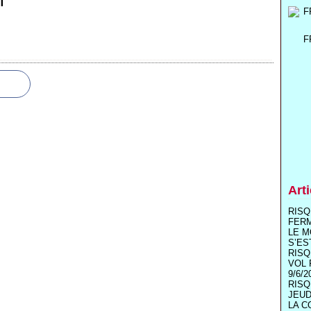
T
F
Art
RISQ
FER
LE M
S’ES
RISQ
VOL 
9/6/2
RISQ
JEUD
LA C