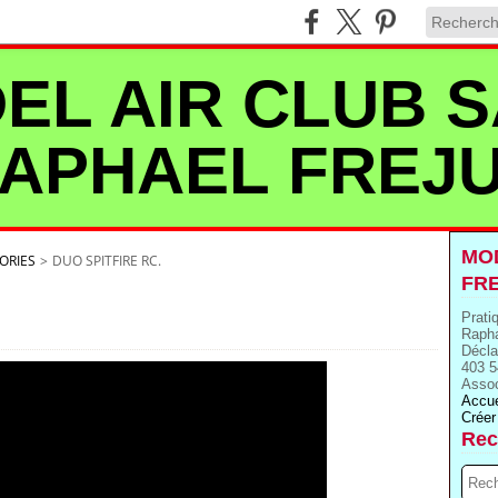
EL AIR CLUB S
APHAEL FREJ
MOD
ORIES
>
DUO SPITFIRE RC.
FR
Prati
Rapha
Décla
403 5
Assoc
Accue
Créer
Rec