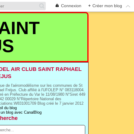
Connexion
+
Créer mon blog
AINT
US
EL AIR CLUB SAINT RAPHAEL
EJUS
que de l'aéromodélisme sur les communes de St
el Fréjus. Club affilié à l'UFOLEP N° 083118004.
ré en Préfecture du Var le 11/08/1980 N°Siret 449
42 00029 N°Répertoire National des
iations:W831001709 Blog créé le 7 janvier 2012
il du blog
 un blog avec CanalBlog
herche