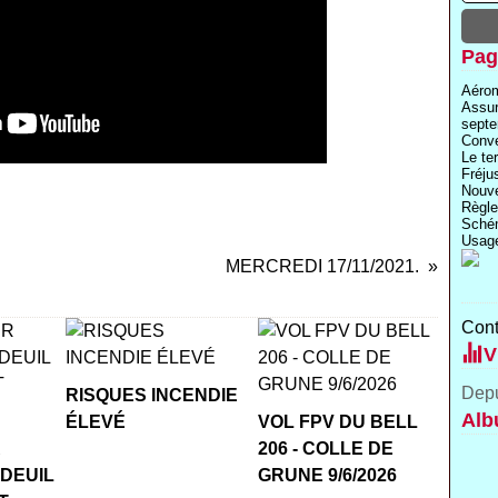
Pag
Aérom
Assu
septe
Conve
Le te
Fréju
Nouve
Règle
Schém
Usage
MERCREDI 17/11/2021.
Cont
V
Depu
RISQUES INCENDIE
Alb
ÉLEVÉ
VOL FPV DU BELL
R
206 - COLLE DE
 DEUIL
GRUNE 9/6/2026