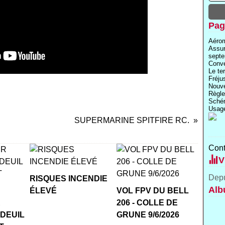
Pag
Aérom
Assu
septe
Conve
Le te
Fréju
Nouve
Règle
Schém
Usage
SUPERMARINE SPITFIRE RC.
Cont
V
Depu
RISQUES INCENDIE
Alb
ÉLEVÉ
VOL FPV DU BELL
R
206 - COLLE DE
 DEUIL
GRUNE 9/6/2026