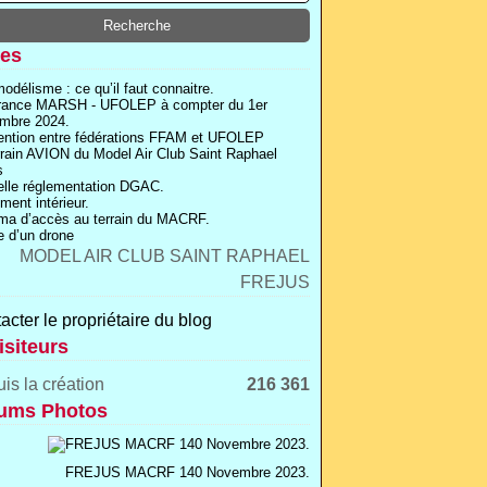
es
odélisme : ce qu’il faut connaitre.
rance MARSH - UFOLEP à compter du 1er
mbre 2024.
ntion entre fédérations FFAM et UFOLEP
rrain AVION du Model Air Club Saint Raphael
s
lle réglementation DGAC.
ment intérieur.
a d’accès au terrain du MACRF.
 d’un drone
acter le propriétaire du blog
isiteurs
is la création
216 361
ums Photos
FREJUS MACRF 140 Novembre 2023.