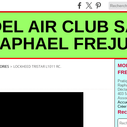
EL AIR CLUB S
APHAEL FREJ
MOD
ORIES
>
LOCKHEED TRISTAR L1011 RC.
FR
Prati
Rapha
Décla
403 5
Assoc
Accue
Créer
Rec