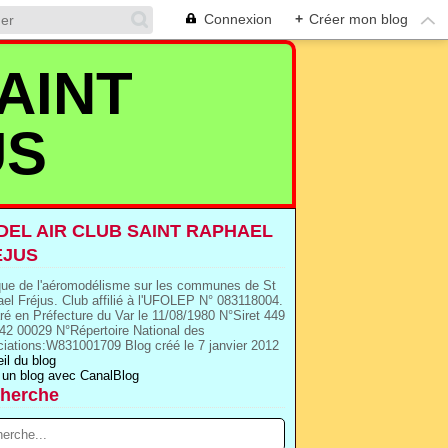
Connexion
+
Créer mon blog
AINT
US
EL AIR CLUB SAINT RAPHAEL
EJUS
que de l'aéromodélisme sur les communes de St
el Fréjus. Club affilié à l'UFOLEP N° 083118004.
ré en Préfecture du Var le 11/08/1980 N°Siret 449
42 00029 N°Répertoire National des
iations:W831001709 Blog créé le 7 janvier 2012
il du blog
 un blog avec CanalBlog
herche