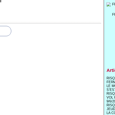
T
F
Art
RISQ
FER
LE M
S’ES
RISQ
VOL 
9/6/2
RISQ
JEUD
LA C