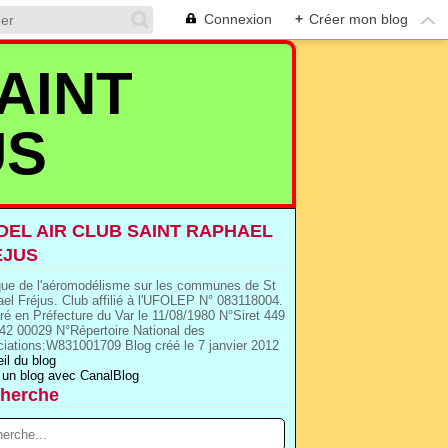
Connexion
+
Créer mon blog
AINT
US
EL AIR CLUB SAINT RAPHAEL
EJUS
que de l'aéromodélisme sur les communes de St
el Fréjus. Club affilié à l'UFOLEP N° 083118004.
ré en Préfecture du Var le 11/08/1980 N°Siret 449
42 00029 N°Répertoire National des
iations:W831001709 Blog créé le 7 janvier 2012
il du blog
 un blog avec CanalBlog
herche