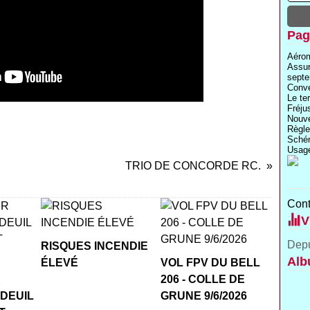
Pag
Aérom
Assu
septe
Conve
Le te
Fréju
Nouve
Règle
Schém
Usage
TRIO DE CONCORDE RC.
Cont
V
Depu
RISQUES INCENDIE
Alb
ÉLEVÉ
VOL FPV DU BELL
R
206 - COLLE DE
 DEUIL
GRUNE 9/6/2026