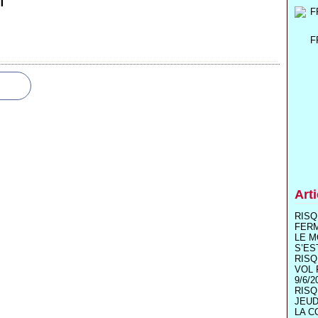
T
F
Art
RISQ
FER
LE M
S’ES
RISQ
VOL 
9/6/2
RISQ
JEUD
LA C