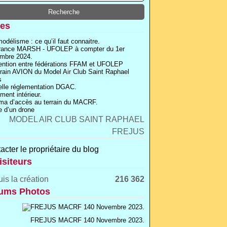
es
odélisme : ce qu’il faut connaitre.
rance MARSH - UFOLEP à compter du 1er
mbre 2024.
ntion entre fédérations FFAM et UFOLEP
rrain AVION du Model Air Club Saint Raphael
s
lle réglementation DGAC.
ment intérieur.
a d’accès au terrain du MACRF.
 d’un drone
acter le propriétaire du blog
isiteurs
is la création
216 362
ums Photos
FREJUS MACRF 140 Novembre 2023.