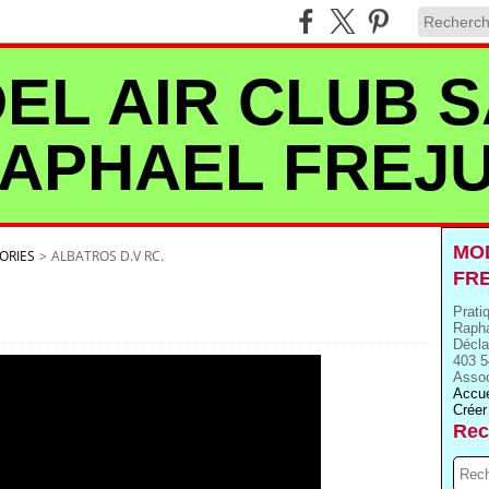
EL AIR CLUB S
APHAEL FREJ
MOD
ORIES
>
ALBATROS D.V RC.
FR
Prati
Rapha
Décla
403 5
Assoc
Accue
Créer
Rec