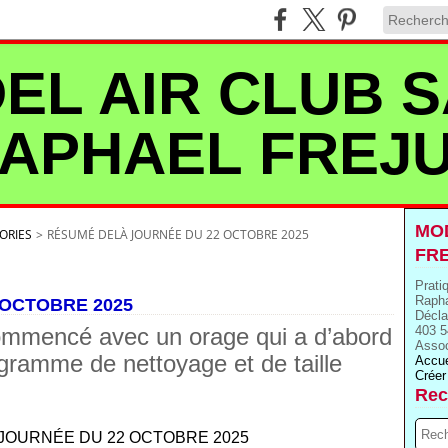
EL AIR CLUB S
APHAEL FREJ
MOD
ORIES
>
RÉSUMÉ DELÀ JOURNÉE DU 22 OCTOBRE 2025
FR
Prati
Rapha
 OCTOBRE 2025
Décla
commencé avec un orage qui a d’abord
403 5
Assoc
ogramme de nettoyage et de taille
Accue
Créer
Rec