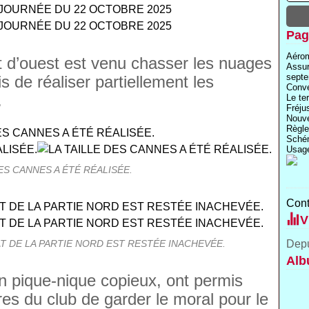
Pag
Aérom
 d’ouest est venu chasser les nuages
Assu
septe
is de réaliser partiellement les
Conve
.
Le te
Fréju
Nouve
Règle
Schém
Usage
DES CANNES A ÉTÉ RÉALISÉE.
Cont
V
T DE LA PARTIE NORD EST RESTÉE INACHEVÉE.
Depu
Alb
’un pique-nique copieux, ont permis
s du club de garder le moral pour le