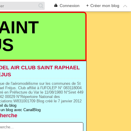
Connexion
+
Créer mon blog
AINT
US
EL AIR CLUB SAINT RAPHAEL
EJUS
que de l'aéromodélisme sur les communes de St
el Fréjus. Club affilié à l'UFOLEP N° 083118004.
ré en Préfecture du Var le 11/08/1980 N°Siret 449
42 00029 N°Répertoire National des
iations:W831001709 Blog créé le 7 janvier 2012
il du blog
 un blog avec CanalBlog
herche