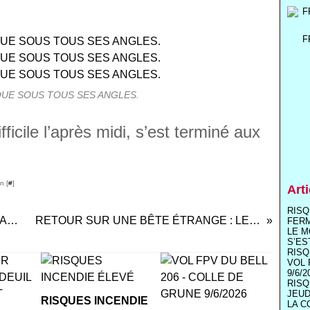
F
QUE SOUS TOUS SES ANGLES.
fficile l’après midi, s’est terminé aux
n [
#
]
Art
RISQ
DIMANCHE 19 OCTOBRE 2025 - SÉANCE DE VOL.
RETOUR SUR UNE BÊTE ÉTRANGE : LE GEE BEE R1
FER
LE M
S’ES
RISQ
VOL 
9/6/2
RISQ
JEUD
RISQUES INCENDIE
LA C