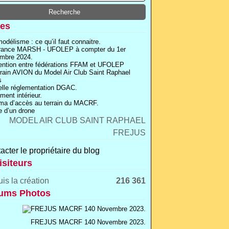
es
odélisme : ce qu’il faut connaitre.
rance MARSH - UFOLEP à compter du 1er
mbre 2024.
ntion entre fédérations FFAM et UFOLEP
rrain AVION du Model Air Club Saint Raphael
s
lle réglementation DGAC.
ment intérieur.
a d’accès au terrain du MACRF.
 d’un drone
acter le propriétaire du blog
isiteurs
is la création
216 361
ums Photos
FREJUS MACRF 140 Novembre 2023.