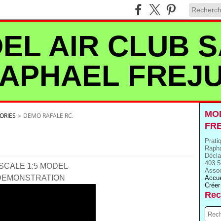
EL AIR CLUB S
APHAEL FREJ
MOD
ORIES
>
DEMO RAFALE RC.
FR
Prati
Rapha
Décla
403 5
SCALE 1:5 MODEL
Assoc
 DEMONSTRATION
Accue
Créer
Rec