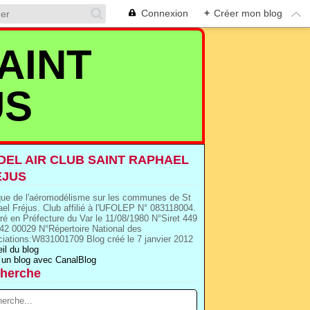
Connexion
+
Créer mon blog
AINT
US
EL AIR CLUB SAINT RAPHAEL
EJUS
que de l'aéromodélisme sur les communes de St
el Fréjus. Club affilié à l'UFOLEP N° 083118004.
ré en Préfecture du Var le 11/08/1980 N°Siret 449
42 00029 N°Répertoire National des
iations:W831001709 Blog créé le 7 janvier 2012
il du blog
 un blog avec CanalBlog
herche