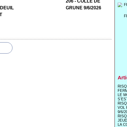
R
206 - COLLE DE
 DEUIL
GRUNE 9/6/2026
T
F
Art
RISQ
FER
LE M
S’ES
RISQ
VOL 
9/6/2
RISQ
JEUD
LA C