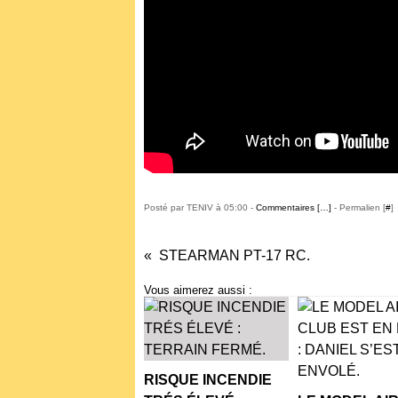
Posté par TENIV à 05:00 -
Commentaires [
…
]
- Permalien [
#
]
STEARMAN PT-17 RC.
Vous aimerez aussi :
RISQUE INCENDIE