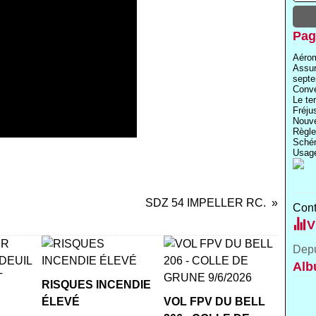
Pag
Aérom
Assu
septe
Conve
Le te
Fréju
Nouve
Règle
Schém
Usage
SDZ 54 IMPELLER RC.
Cont
V
Depu
Alb
RISQUES INCENDIE
ÉLEVÉ
VOL FPV DU BELL