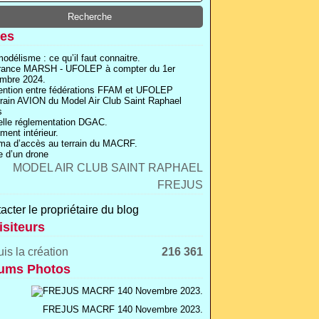
es
odélisme : ce qu’il faut connaitre.
rance MARSH - UFOLEP à compter du 1er
mbre 2024.
ntion entre fédérations FFAM et UFOLEP
rrain AVION du Model Air Club Saint Raphael
s
lle réglementation DGAC.
ment intérieur.
a d’accès au terrain du MACRF.
 d’un drone
acter le propriétaire du blog
isiteurs
is la création
216 361
ums Photos
FREJUS MACRF 140 Novembre 2023.