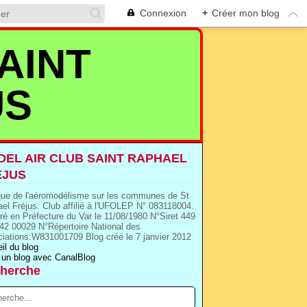
Connexion
+
Créer mon blog
AINT
US
EL AIR CLUB SAINT RAPHAEL
EJUS
que de l'aéromodélisme sur les communes de St
el Fréjus. Club affilié à l'UFOLEP N° 083118004.
ré en Préfecture du Var le 11/08/1980 N°Siret 449
42 00029 N°Répertoire National des
iations:W831001709 Blog créé le 7 janvier 2012
il du blog
 un blog avec CanalBlog
herche