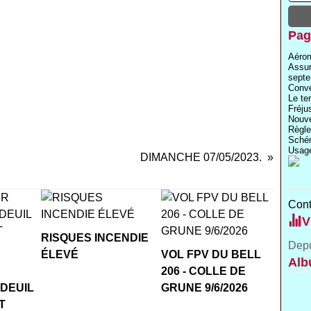
Pag
Aérom
Assu
septe
Conve
Le te
Fréju
Nouve
Règle
Schém
Usage
DIMANCHE 07/05/2023.
Cont
V
RISQUES INCENDIE
Depu
ÉLEVÉ
VOL FPV DU BELL
Alb
R
206 - COLLE DE
 DEUIL
GRUNE 9/6/2026
T