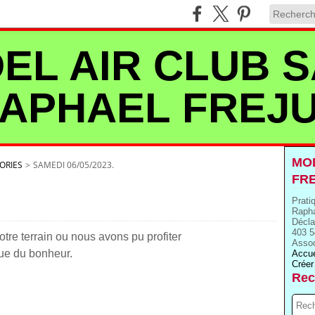
EL AIR CLUB S
APHAEL FREJ
MOD
ORIES
>
SAMEDI 06/05/2023.
FR
Prati
Rapha
Décla
403 5
re terrain ou nous avons pu profiter
Assoc
Que du bonheur.
Accue
Créer
Rec