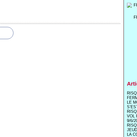
F
Art
RISQ
FER
LE M
S’ES
RISQ
VOL 
9/6/2
RISQ
JEUD
LA C