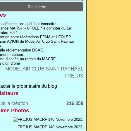
es
odélisme : ce qu’il faut connaitre.
rance MARSH - UFOLEP à compter du 1er
mbre 2024.
ntion entre fédérations FFAM et UFOLEP
rrain AVION du Model Air Club Saint Raphael
s
lle réglementation DGAC.
ment intérieur.
a d’accès au terrain du MACRF.
 d’un drone
acter le propriétaire du blog
isiteurs
is la création
216 358
ums Photos
FREJUS MACRF 140 Novembre 2023.